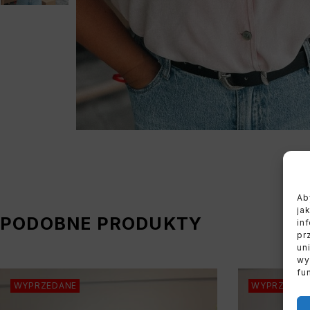
Ab
ja
PODOBNE PRODUKTY
in
pr
un
wy
fu
WYPRZEDANE
WYPRZEDAN