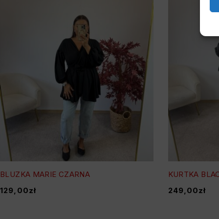
BLUZKA MARIE CZARNA
KURTKA BLA
129,00
zł
249,00
zł