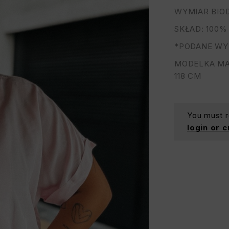
WYMIAR BIOD
SKŁAD: 100%
*PODANE WY
MODELKA MA 
118 CM
You must re
login or 