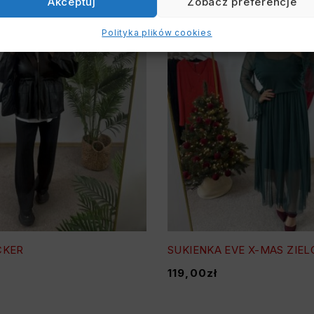
Akceptuj
Zobacz preferencje
Polityka plików cookies
CKER
SUKIENKA EVE X-MAS ZIE
119,00
zł