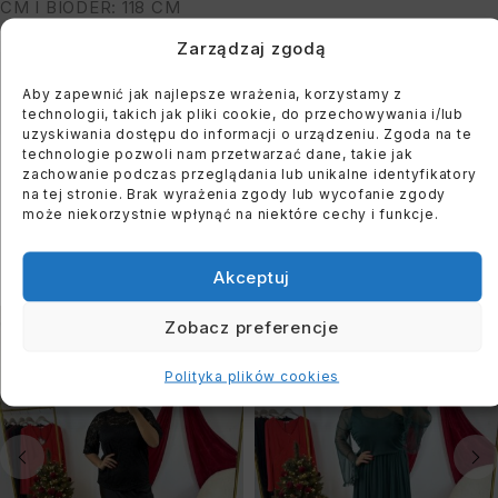
CM I BIODER: 118 CM
Zarządzaj zgodą
You must register to use the waitlist feature. Please
Aby zapewnić jak najlepsze wrażenia, korzystamy z
login or create an account
technologii, takich jak pliki cookie, do przechowywania i/lub
uzyskiwania dostępu do informacji o urządzeniu. Zgoda na te
technologie pozwoli nam przetwarzać dane, takie jak
zachowanie podczas przeglądania lub unikalne identyfikatory
na tej stronie. Brak wyrażenia zgody lub wycofanie zgody
może niekorzystnie wpłynąć na niektóre cechy i funkcje.
PODOBNE PRODUKTY
Akceptuj
WYPRZEDANE
WYPRZEDANE
Zobacz preferencje
Polityka plików cookies