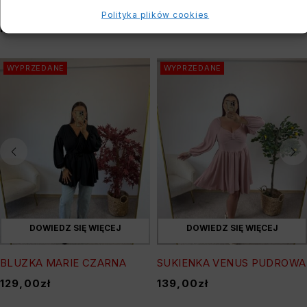
Polityka plików cookies
PODOBNE PRODUKTY
WYPRZEDANE
WYPRZEDANE
DOWIEDZ SIĘ WIĘCEJ
DOWIEDZ SIĘ WIĘCEJ
BLUZKA MARIE CZARNA
SUKIENKA VENUS PUDROWA
129,00
zł
139,00
zł