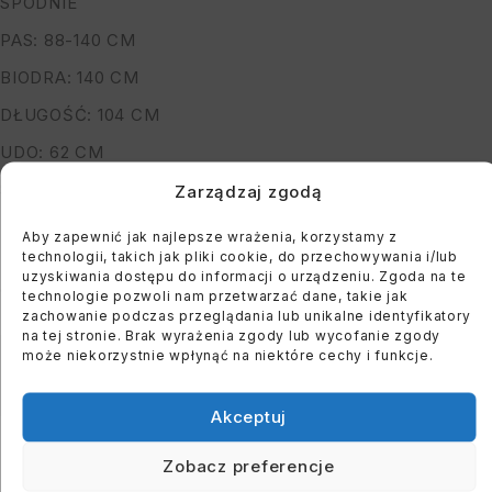
SPODNIE
PAS: 88-140 CM
BIODRA: 140 CM
DŁUGOŚĆ: 104 CM
UDO: 62 CM
SKŁAD: 50% WISKOZA, 45% POLIESTER, 5% ELASTAN
Zarządzaj zgodą
*PODANE WYMIARY SĄ MAKSYMALNYMI
Aby zapewnić jak najlepsze wrażenia, korzystamy z
technologii, takich jak pliki cookie, do przechowywania i/lub
MODELKA MA 164 CM WZROSTU, OBWÓD BIUSTU 122
uzyskiwania dostępu do informacji o urządzeniu. Zgoda na te
CM I BIODER: 118 CM
technologie pozwoli nam przetwarzać dane, takie jak
zachowanie podczas przeglądania lub unikalne identyfikatory
na tej stronie. Brak wyrażenia zgody lub wycofanie zgody
może niekorzystnie wpłynąć na niektóre cechy i funkcje.
You must register to use the waitlist feature. Please
login or create an account
Akceptuj
Zobacz preferencje