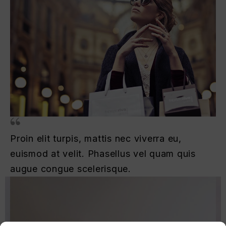
Proin elit turpis, mattis nec viverra eu,
euismod at velit. Phasellus vel quam quis
augue congue scelerisque.