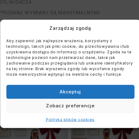
2% WISKOZA
*PODANE WYMIARY SĄ MAKSYMALNYMI
MODELKA MA 164 CM WZROSTU, OBWÓD BIUSTU 122
Zarządzaj zgodą
CM I BIODER: 118 CM
Aby zapewnić jak najlepsze wrażenia, korzystamy z
technologii, takich jak pliki cookie, do przechowywania i/lub
You must register to use the waitlist feature. Please
uzyskiwania dostępu do informacji o urządzeniu. Zgoda na te
technologie pozwoli nam przetwarzać dane, takie jak
login or create an account
zachowanie podczas przeglądania lub unikalne identyfikatory
na tej stronie. Brak wyrażenia zgody lub wycofanie zgody
może niekorzystnie wpłynąć na niektóre cechy i funkcje.
Akceptuj
PODOBNE PRODUKTY
Zobacz preferencje
WYPRZEDANE
WYPRZEDANE
Polityka plików cookies