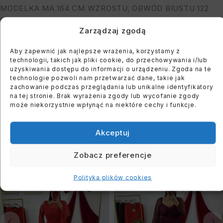
MODELKA MA 164 CM WZROSTU, OBWÓD BIUSTU 122
CM I BIODER: 118 CM
Zarządzaj zgodą
Aby zapewnić jak najlepsze wrażenia, korzystamy z
You must register to use the waitlist feature. Please
technologii, takich jak pliki cookie, do przechowywania i/lub
login or create an account
uzyskiwania dostępu do informacji o urządzeniu. Zgoda na te
technologie pozwoli nam przetwarzać dane, takie jak
zachowanie podczas przeglądania lub unikalne identyfikatory
na tej stronie. Brak wyrażenia zgody lub wycofanie zgody
może niekorzystnie wpłynąć na niektóre cechy i funkcje.
PODOBNE PRODUKTY
Akceptuj
Zobacz preferencje
WYPRZEDANE
WYPRZEDANE
Polityka plików cookies