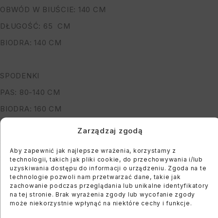
OBWÓD W BIUŚCIE: 140 CM
DŁUGOŚĆ: 65 CM
BIODRA: 140 CM
SPODENKI
PAS: 80-140 CM
BIODRA: 160 CM
DŁUGOŚĆ: 38 CM
Zarządzaj zgodą
SZEROKOŚĆ W UDZIE: 120 CM
Aby zapewnić jak najlepsze wrażenia, korzystamy z
SKŁAD: 100% BAWEŁNA WISKOZOWA
technologii, takich jak pliki cookie, do przechowywania i/lub
uzyskiwania dostępu do informacji o urządzeniu. Zgoda na te
(MATERIAŁ MIĘKKI, ROZCIĄGLIWY)
technologie pozwoli nam przetwarzać dane, takie jak
zachowanie podczas przeglądania lub unikalne identyfikatory
*PODANE WYMIARY SĄ MAKSYMALNYMI
na tej stronie. Brak wyrażenia zgody lub wycofanie zgody
może niekorzystnie wpłynąć na niektóre cechy i funkcje.
MODELKA MA 164 CM WZROSTU, OBWÓD BIUSTU 122