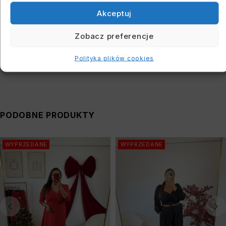
CM I BIODER: 118 CM
Akceptuj
You must register to use the waitlist feature. Please
Zobacz preferencje
login or create an account
Polityka plików cookies
PODOBNE PRODUKTY
WYPRZEDANE
WYPRZEDANE