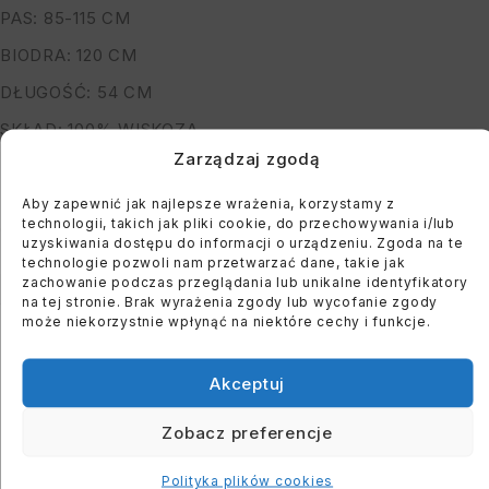
PAS: 85-115 CM
BIODRA: 120 CM
DŁUGOŚĆ: 54 CM
SKŁAD: 100% WISKOZA
Zarządzaj zgodą
*PODANE WYMIARY SĄ MAKSYMALNYMI
MODELKA MA 164 CM WZROSTU, OBWÓD BIUSTU 122
Aby zapewnić jak najlepsze wrażenia, korzystamy z
technologii, takich jak pliki cookie, do przechowywania i/lub
CM I BIODER: 118 CM
uzyskiwania dostępu do informacji o urządzeniu. Zgoda na te
technologie pozwoli nam przetwarzać dane, takie jak
zachowanie podczas przeglądania lub unikalne identyfikatory
Dodaj do koszyka
na tej stronie. Brak wyrażenia zgody lub wycofanie zgody
może niekorzystnie wpłynąć na niektóre cechy i funkcje.
Kup teraz
Akceptuj
Zobacz preferencje
PODOBNE PRODUKTY
Polityka plików cookies