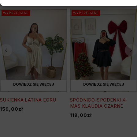
WYPRZEDANE
WYPRZEDANE
DOWIEDZ SIĘ WIĘCEJ
DOWIEDZ SIĘ WIĘCEJ
SUKIENKA LATINA ECRU
SPÓDNICO-SPODENKI X-
MAS KLAUDIA CZARNE
159,00
zł
119,00
zł