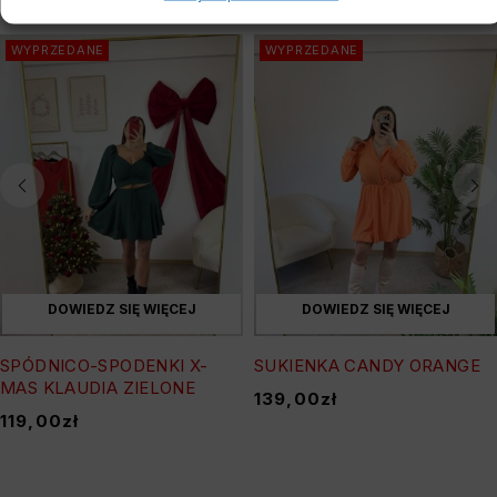
WYPRZEDANE
WYPRZEDANE
DOWIEDZ SIĘ WIĘCEJ
DOWIEDZ SIĘ WIĘCEJ
SPÓDNICO-SPODENKI X-
SUKIENKA CANDY ORANGE
MAS KLAUDIA ZIELONE
139,00
zł
119,00
zł