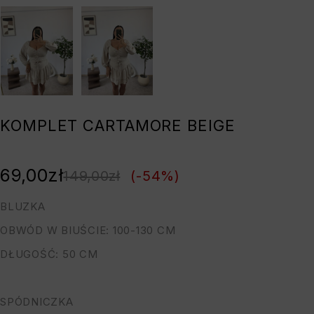
KOMPLET CARTAMORE BEIGE
69,00
zł
149,00
zł
(-
54
%)
BLUZKA
OBWÓD W BIUŚCIE: 100-130 CM
DŁUGOŚĆ: 50 CM
SPÓDNICZKA