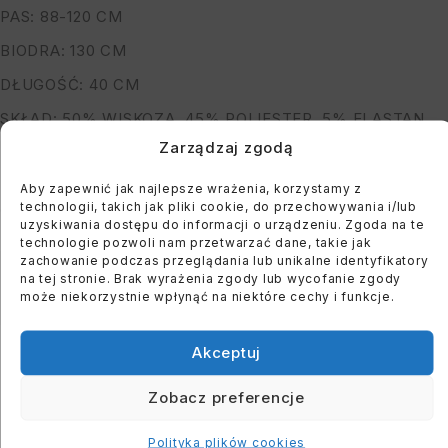
PAS: 88-120 CM
BIODRA: 130 CM
DŁUGOŚĆ: 40 CM
SKŁAD: 50% WISKOZA, 45% POLIESTER, 5% ELASTAN
Zarządzaj zgodą
*PODANE WYMIARY SĄ MAKSYMALNYMI
MODELKA MA 164 CM WZROSTU, OBWÓD BIUSTU 122
Aby zapewnić jak najlepsze wrażenia, korzystamy z
technologii, takich jak pliki cookie, do przechowywania i/lub
CM I BIODER: 118 CM
uzyskiwania dostępu do informacji o urządzeniu. Zgoda na te
technologie pozwoli nam przetwarzać dane, takie jak
zachowanie podczas przeglądania lub unikalne identyfikatory
You must register to use the waitlist feature. Please
na tej stronie. Brak wyrażenia zgody lub wycofanie zgody
może niekorzystnie wpłynąć na niektóre cechy i funkcje.
login or create an account
Akceptuj
Zobacz preferencje
PODOBNE PRODUKTY
Polityka plików cookies