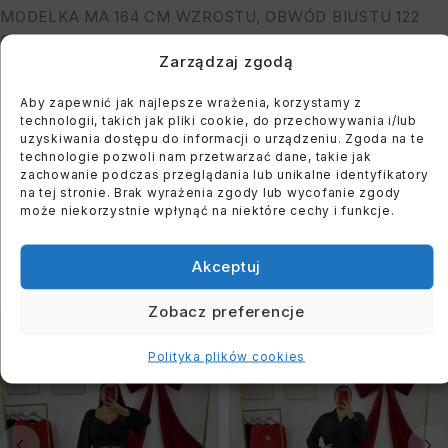
MODELKA MA 164 CM WZROSTU, OBWÓD BIUSTU 122
CM I BIODER: 118 CM
Zarządzaj zgodą
Aby zapewnić jak najlepsze wrażenia, korzystamy z
You must register to use the waitlist feature. Please
technologii, takich jak pliki cookie, do przechowywania i/lub
login or create an account
uzyskiwania dostępu do informacji o urządzeniu. Zgoda na te
technologie pozwoli nam przetwarzać dane, takie jak
zachowanie podczas przeglądania lub unikalne identyfikatory
na tej stronie. Brak wyrażenia zgody lub wycofanie zgody
może niekorzystnie wpłynąć na niektóre cechy i funkcje.
PODOBNE PRODUKTY
Akceptuj
Zobacz preferencje
WYPRZEDANE
WYPRZEDANE
Polityka plików cookies