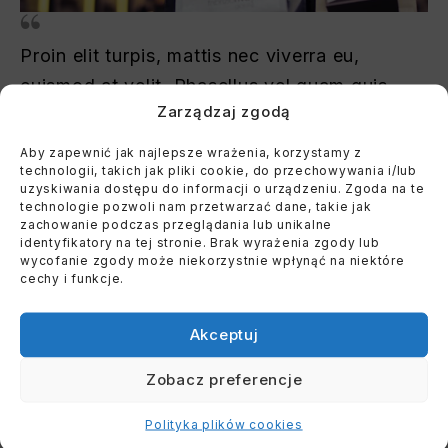
Proin elit turpis, mattis nec viverra eu,
euismod at velit. Phasellus vel quam quis
Zarządzaj zgodą
augue congue scelerisque.
Aby zapewnić jak najlepsze wrażenia, korzystamy z
technologii, takich jak pliki cookie, do przechowywania i/lub
uzyskiwania dostępu do informacji o urządzeniu. Zgoda na te
technologie pozwoli nam przetwarzać dane, takie jak
zachowanie podczas przeglądania lub unikalne
identyfikatory na tej stronie. Brak wyrażenia zgody lub
wycofanie zgody może niekorzystnie wpłynąć na niektóre
cechy i funkcje.
Akceptuj
Zobacz preferencje
Polityka plików cookies