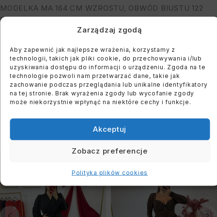
MODELKA MA 164 CM WZROSTU, OBWÓD BIUSTU 122
CM I BIODER: 118 CM
Zarządzaj zgodą
Aby zapewnić jak najlepsze wrażenia, korzystamy z
You must register to use the waitlist feature. Please
technologii, takich jak pliki cookie, do przechowywania i/lub
login or create an account
uzyskiwania dostępu do informacji o urządzeniu. Zgoda na te
technologie pozwoli nam przetwarzać dane, takie jak
zachowanie podczas przeglądania lub unikalne identyfikatory
na tej stronie. Brak wyrażenia zgody lub wycofanie zgody
może niekorzystnie wpłynąć na niektóre cechy i funkcje.
PODOBNE PRODUKTY
Akceptuj
Zobacz preferencje
WYPRZEDANE
WYPRZEDANE
Polityka plików cookies