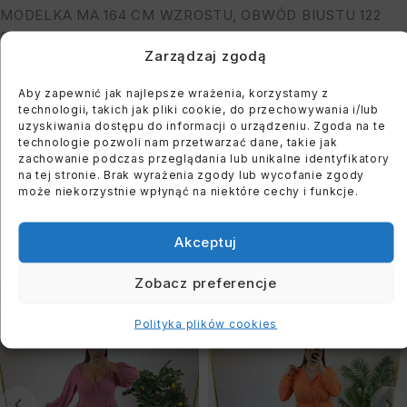
MODELKA MA 164 CM WZROSTU, OBWÓD BIUSTU 122
CM I BIODER: 118 CM
Zarządzaj zgodą
Aby zapewnić jak najlepsze wrażenia, korzystamy z
You must register to use the waitlist feature. Please
technologii, takich jak pliki cookie, do przechowywania i/lub
login or create an account
uzyskiwania dostępu do informacji o urządzeniu. Zgoda na te
technologie pozwoli nam przetwarzać dane, takie jak
zachowanie podczas przeglądania lub unikalne identyfikatory
na tej stronie. Brak wyrażenia zgody lub wycofanie zgody
może niekorzystnie wpłynąć na niektóre cechy i funkcje.
PODOBNE PRODUKTY
Akceptuj
Zobacz preferencje
WYPRZEDANE
WYPRZEDANE
Polityka plików cookies