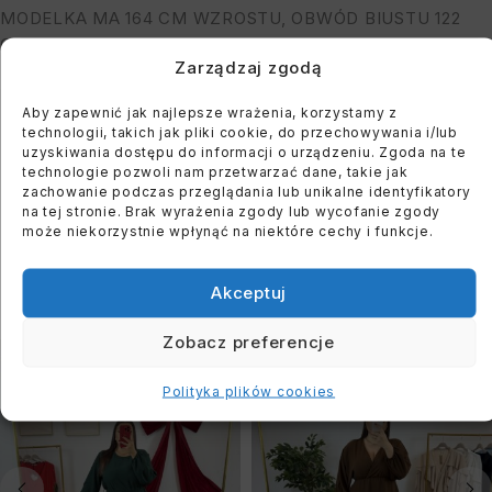
MODELKA MA 164 CM WZROSTU, OBWÓD BIUSTU 122
CM I BIODER: 118 CM
Zarządzaj zgodą
Aby zapewnić jak najlepsze wrażenia, korzystamy z
You must register to use the waitlist feature. Please
technologii, takich jak pliki cookie, do przechowywania i/lub
login or create an account
uzyskiwania dostępu do informacji o urządzeniu. Zgoda na te
technologie pozwoli nam przetwarzać dane, takie jak
zachowanie podczas przeglądania lub unikalne identyfikatory
na tej stronie. Brak wyrażenia zgody lub wycofanie zgody
może niekorzystnie wpłynąć na niektóre cechy i funkcje.
PODOBNE PRODUKTY
Akceptuj
Zobacz preferencje
WYPRZEDANE
WYPRZEDANE
Polityka plików cookies