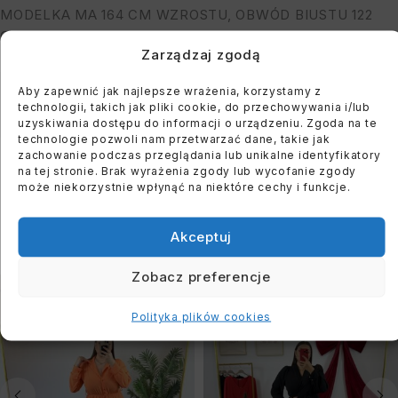
MODELKA MA 164 CM WZROSTU, OBWÓD BIUSTU 122
CM I BIODER: 118 CM
Zarządzaj zgodą
Aby zapewnić jak najlepsze wrażenia, korzystamy z
You must register to use the waitlist feature. Please
technologii, takich jak pliki cookie, do przechowywania i/lub
login or create an account
uzyskiwania dostępu do informacji o urządzeniu. Zgoda na te
technologie pozwoli nam przetwarzać dane, takie jak
zachowanie podczas przeglądania lub unikalne identyfikatory
na tej stronie. Brak wyrażenia zgody lub wycofanie zgody
może niekorzystnie wpłynąć na niektóre cechy i funkcje.
PODOBNE PRODUKTY
Akceptuj
Zobacz preferencje
WYPRZEDANE
WYPRZEDANE
Polityka plików cookies