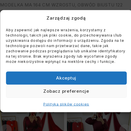
MODELKA MA 164 CM WZROSTU, OBWÓD BIUSTU 122
CM I BIODER: 118 CM
Zarządzaj zgodą
Aby zapewnić jak najlepsze wrażenia, korzystamy z
You must register to use the waitlist feature. Please
technologii, takich jak pliki cookie, do przechowywania i/lub
login or create an account
uzyskiwania dostępu do informacji o urządzeniu. Zgoda na te
technologie pozwoli nam przetwarzać dane, takie jak
zachowanie podczas przeglądania lub unikalne identyfikatory
na tej stronie. Brak wyrażenia zgody lub wycofanie zgody
może niekorzystnie wpłynąć na niektóre cechy i funkcje.
PODOBNE PRODUKTY
Akceptuj
Zobacz preferencje
WYPRZEDANE
WYPRZEDANE
Polityka plików cookies