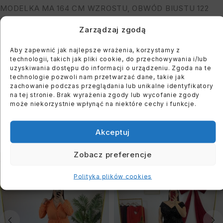
MODELKA MA 164 CM WZROSTU, OBWÓD BIUSTU 122
CM I BIODER: 118 CM
Zarządzaj zgodą
Dodaj do koszyka
Aby zapewnić jak najlepsze wrażenia, korzystamy z
technologii, takich jak pliki cookie, do przechowywania i/lub
Kup teraz
uzyskiwania dostępu do informacji o urządzeniu. Zgoda na te
technologie pozwoli nam przetwarzać dane, takie jak
zachowanie podczas przeglądania lub unikalne identyfikatory
na tej stronie. Brak wyrażenia zgody lub wycofanie zgody
może niekorzystnie wpłynąć na niektóre cechy i funkcje.
PODOBNE PRODUKTY
Akceptuj
Zobacz preferencje
WYPRZEDANE
WYPRZEDANE
Polityka plików cookies