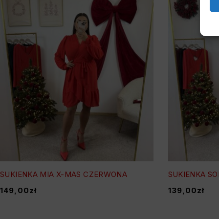
SUKIENKA MIA X-MAS CZERWONA
SUKIENKA S
149,00
zł
139,00
zł