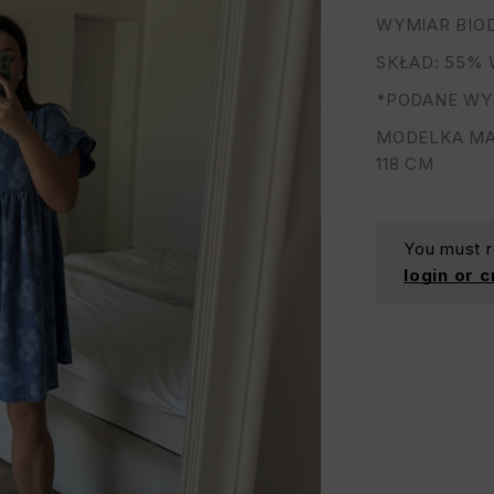
WYMIAR BIOD
SKŁAD: 55% 
*PODANE WY
MODELKA MA 
118 CM
You must re
login or 