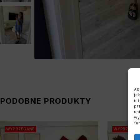
Ab
ja
PODOBNE PRODUKTY
in
pr
un
wy
fu
WYPRZEDANE
WYPRZEDAN