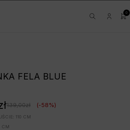
0
NKA FELA BLUE
zł
139,00
zł
(-
58
%)
ŚCIE: 110 CM
3 CM