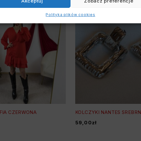
Akceptuj
Zobacz preferencje
Polityka plików cookies
OFIA CZERWONA
KOLCZYKI NANTES SREBR
59,00
zł