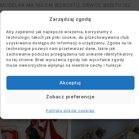
MODELKA MA 164 CM WZROSTU, OBWÓD BIUSTU 122
CM I BIODER: 118 CM
Zarządzaj zgodą
Aby zapewnić jak najlepsze wrażenia, korzystamy z
You must register to use the waitlist feature. Please
technologii, takich jak pliki cookie, do przechowywania i/lub
login or create an account
uzyskiwania dostępu do informacji o urządzeniu. Zgoda na te
technologie pozwoli nam przetwarzać dane, takie jak
zachowanie podczas przeglądania lub unikalne identyfikatory
na tej stronie. Brak wyrażenia zgody lub wycofanie zgody
może niekorzystnie wpłynąć na niektóre cechy i funkcje.
PODOBNE PRODUKTY
Akceptuj
Zobacz preferencje
WYPRZEDANE
WYPRZEDANE
Polityka plików cookies