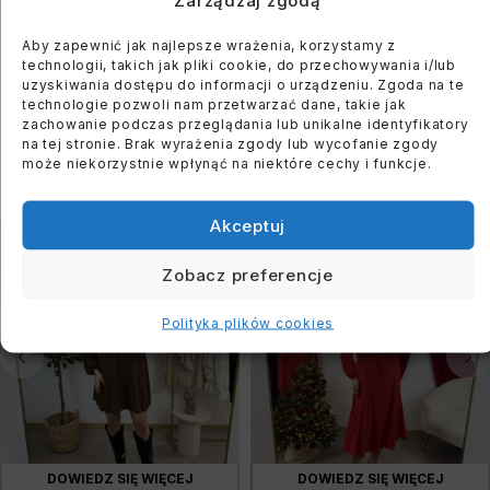
Zarządzaj zgodą
login or create an account
Aby zapewnić jak najlepsze wrażenia, korzystamy z
technologii, takich jak pliki cookie, do przechowywania i/lub
uzyskiwania dostępu do informacji o urządzeniu. Zgoda na te
technologie pozwoli nam przetwarzać dane, takie jak
zachowanie podczas przeglądania lub unikalne identyfikatory
na tej stronie. Brak wyrażenia zgody lub wycofanie zgody
PODOBNE PRODUKTY
może niekorzystnie wpłynąć na niektóre cechy i funkcje.
Akceptuj
WYPRZEDANE
WYPRZEDANE
Zobacz preferencje
Polityka plików cookies
DOWIEDZ SIĘ WIĘCEJ
DOWIEDZ SIĘ WIĘCEJ