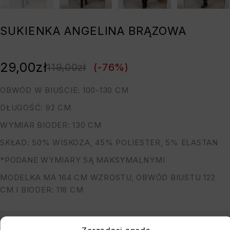
SUKIENKA ANGELINA BRĄZOWA
29,00
zł
119,00
zł
(-
76
%)
OBWÓD W BIUŚCIE: 100-130 CM
DŁUGOŚĆ: 92 CM
WYMIAR BIODER: 130 CM
SKŁAD: 50% WISKOZA, 45% POLIESTER, 5% ELASTAN
*PODANE WYMIARY SĄ MAKSYMALNYMI
MODELKA MA 164 CM WZROSTU, OBWÓD BIUSTU 122
CM I BIODER: 118 CM
You must register to use the waitlist feature. Please