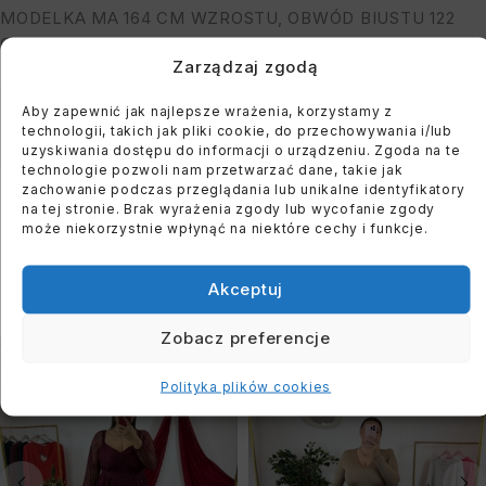
MODELKA MA 164 CM WZROSTU, OBWÓD BIUSTU 122
CM I BIODER: 118 CM
Zarządzaj zgodą
Aby zapewnić jak najlepsze wrażenia, korzystamy z
You must register to use the waitlist feature. Please
technologii, takich jak pliki cookie, do przechowywania i/lub
login or create an account
uzyskiwania dostępu do informacji o urządzeniu. Zgoda na te
technologie pozwoli nam przetwarzać dane, takie jak
zachowanie podczas przeglądania lub unikalne identyfikatory
na tej stronie. Brak wyrażenia zgody lub wycofanie zgody
może niekorzystnie wpłynąć na niektóre cechy i funkcje.
PODOBNE PRODUKTY
Akceptuj
Zobacz preferencje
WYPRZEDANE
WYPRZEDANE
Polityka plików cookies