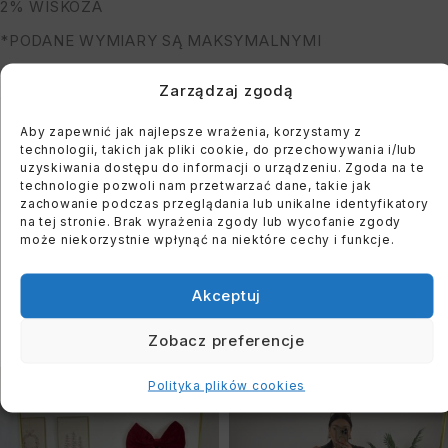
2% WISKOZA
*PODANE WYMIARY SĄ MAKSYMALNYMI
MODELKA MA 164 CM WZROSTU, OBWÓD BIUSTU 122
Zarządzaj zgodą
CM I BIODER: 118 CM
Aby zapewnić jak najlepsze wrażenia, korzystamy z
technologii, takich jak pliki cookie, do przechowywania i/lub
You must register to use the waitlist feature. Please
uzyskiwania dostępu do informacji o urządzeniu. Zgoda na te
technologie pozwoli nam przetwarzać dane, takie jak
login or create an account
zachowanie podczas przeglądania lub unikalne identyfikatory
na tej stronie. Brak wyrażenia zgody lub wycofanie zgody
może niekorzystnie wpłynąć na niektóre cechy i funkcje.
Akceptuj
PODOBNE PRODUKTY
Zobacz preferencje
WYPRZEDANE
WYPRZEDANE
Polityka plików cookies