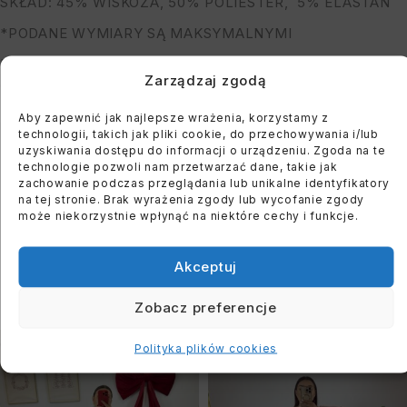
SKŁAD: 45% WISKOZA, 50% POLIESTER, 5% ELASTAN
*PODANE WYMIARY SĄ MAKSYMALNYMI
MODELKA MA 164 CM WZROSTU, OBWÓD BIUSTU 122
Zarządzaj zgodą
CM I BIODER: 118 CM
Aby zapewnić jak najlepsze wrażenia, korzystamy z
technologii, takich jak pliki cookie, do przechowywania i/lub
You must register to use the waitlist feature. Please
uzyskiwania dostępu do informacji o urządzeniu. Zgoda na te
login or create an account
technologie pozwoli nam przetwarzać dane, takie jak
zachowanie podczas przeglądania lub unikalne identyfikatory
na tej stronie. Brak wyrażenia zgody lub wycofanie zgody
może niekorzystnie wpłynąć na niektóre cechy i funkcje.
Akceptuj
PODOBNE PRODUKTY
Zobacz preferencje
WYPRZEDANE
WYPRZEDANE
Polityka plików cookies