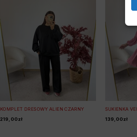
KOMPLET DRESOWY ALIEN CZARNY
SUKIENKA V
219,00
zł
139,00
zł