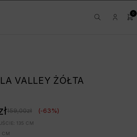
0
LA VALLEY ŻÓŁTA
zł
159,00
zł
(-
63
%)
ŚCIE: 135 CM
0 CM