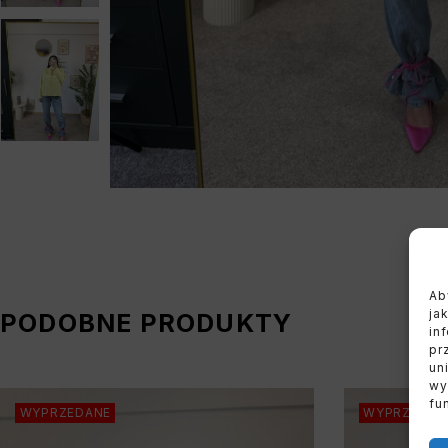
Ab
ja
PODOBNE PRODUKTY
in
pr
un
wy
fu
WYPRZEDANE
WYPRZEDAN