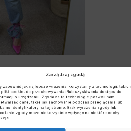
Zarządzaj zgodą
y zapewnić jak najlepsze wrażenia, korzystamy z technologii, takich
k pliki cookie, do przechowywania i/lub uzyskiwania dostępu do
formacji o urządzeniu. Zgoda na te technologie pozwoli nam
zetwarzać dane, takie jak zachowanie podczas przeglądania lub
ikalne identyfikatory na tej stronie. Brak wyrażenia zgody lub
cofanie zgody może niekorzystnie wpłynąć na niektóre cechy i
nkcje.
E
WYPRZEDANE