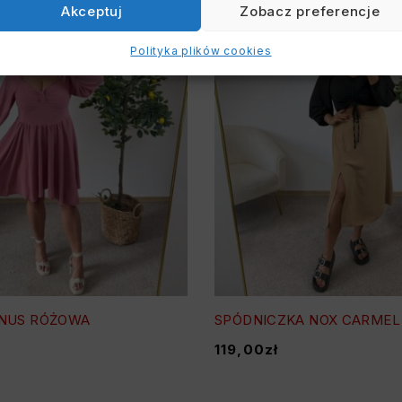
Akceptuj
Zobacz preferencje
Polityka plików cookies
ENUS RÓŻOWA
SPÓDNICZKA NOX CARMEL
119,00
zł