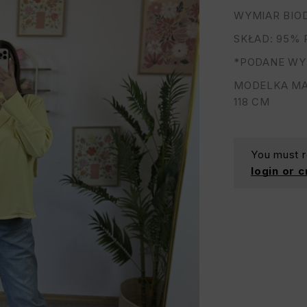
WYMIAR BIOD
SKŁAD: 95% 
*PODANE WY
MODELKA MA 
118 CM
You must re
login or 