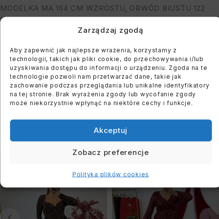
MODELKA MA 164 CM WZROSTU, OBWÓD BIUSTU 122
CM I BIODER: 118 CM
Zarządzaj zgodą
Aby zapewnić jak najlepsze wrażenia, korzystamy z
You must register to use the waitlist feature. Please
technologii, takich jak pliki cookie, do przechowywania i/lub
login or create an account
uzyskiwania dostępu do informacji o urządzeniu. Zgoda na te
technologie pozwoli nam przetwarzać dane, takie jak
zachowanie podczas przeglądania lub unikalne identyfikatory
na tej stronie. Brak wyrażenia zgody lub wycofanie zgody
może niekorzystnie wpłynąć na niektóre cechy i funkcje.
PODOBNE PRODUKTY
Akceptuj
Zobacz preferencje
WYPRZEDANE
WYPRZEDANE
Polityka plików cookies