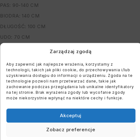
PAS: 90-140 CM
BIODRA: 140 CM
DŁUGOŚĆ: 100 CM
UDO: 70 CM
SKŁAD: 50% POLIESTER, 45% WISKOZA, 5% ELASTAN
Zarządzaj zgodą
*PODANE WYMIARY SĄ MAKSYMALNYMI
Aby zapewnić jak najlepsze wrażenia, korzystamy z
MODELKA MA 164 CM WZROSTU, OBWÓD BIUSTU 122
technologii, takich jak pliki cookie, do przechowywania i/lub
uzyskiwania dostępu do informacji o urządzeniu. Zgoda na te
CM I BIODER: 118 CM
technologie pozwoli nam przetwarzać dane, takie jak
zachowanie podczas przeglądania lub unikalne identyfikatory
na tej stronie. Brak wyrażenia zgody lub wycofanie zgody
You must register to use the waitlist feature. Please
może niekorzystnie wpłynąć na niektóre cechy i funkcje.
login or create an account
Akceptuj
Zobacz preferencje