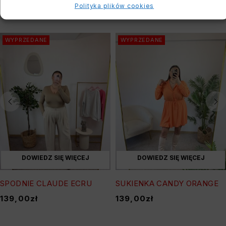
Polityka plików cookies
PODOBNE PRODUKTY
WYPRZEDANE
WYPRZEDANE
DOWIEDZ SIĘ WIĘCEJ
DOWIEDZ SIĘ WIĘCEJ
SPODNIE CLAUDE ECRU
SUKIENKA CANDY ORANGE
139,00
zł
139,00
zł