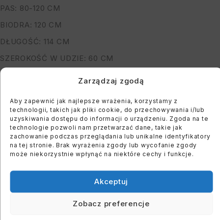
PAS: 80-120 CM
BIODRA: 120 CM
DŁUGOŚĆ: 114 CM
SZEROKOŚĆ W UDZIE: 60 CM
SKŁAD: 100% WISKOZA
Zarządzaj zgodą
*PODANE WYMIARY SĄ MAKSYMALNYMI
Aby zapewnić jak najlepsze wrażenia, korzystamy z
MODELKA MA 164 CM WZROSTU, OBWÓD BIUSTU 122
technologii, takich jak pliki cookie, do przechowywania i/lub
uzyskiwania dostępu do informacji o urządzeniu. Zgoda na te
CM I BIODER: 118 CM
technologie pozwoli nam przetwarzać dane, takie jak
zachowanie podczas przeglądania lub unikalne identyfikatory
na tej stronie. Brak wyrażenia zgody lub wycofanie zgody
You must register to use the waitlist feature. Please
może niekorzystnie wpłynąć na niektóre cechy i funkcje.
login or create an account
Akceptuj
Zobacz preferencje