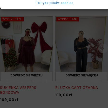
Polityka plików cookies
PODOBNE PRODUKTY
WYPRZEDANE
WYPRZEDANE
DOWIEDZ SIĘ WIĘCEJ
DOWIEDZ SIĘ WIĘCEJ
SUKIENKA VESPERS
BLUZKA CART CZARNA
BORDOWA
119,00
zł
169,00
zł