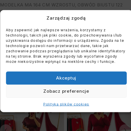
MODELKA MA 164 CM WZROSTU, OBWÓD BIUSTU 122
CM I BIODER: 118 CM
Zarządzaj zgodą
Aby zapewnić jak najlepsze wrażenia, korzystamy z
You must register to use the waitlist feature. Please
technologii, takich jak pliki cookie, do przechowywania i/lub
login or create an account
uzyskiwania dostępu do informacji o urządzeniu. Zgoda na te
technologie pozwoli nam przetwarzać dane, takie jak
zachowanie podczas przeglądania lub unikalne identyfikatory
na tej stronie. Brak wyrażenia zgody lub wycofanie zgody
może niekorzystnie wpłynąć na niektóre cechy i funkcje.
PODOBNE PRODUKTY
Akceptuj
Zobacz preferencje
WYPRZEDANE
WYPRZEDANE
Polityka plików cookies