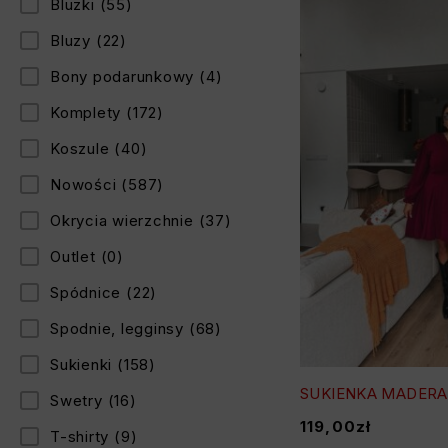
Bluzki
(55)
Bluzy
(22)
Bony podarunkowy
(4)
Komplety
(172)
Koszule
(40)
Nowości
(587)
Okrycia wierzchnie
(37)
Outlet
(0)
Spódnice
(22)
Spodnie, legginsy
(68)
Sukienki
(158)
SUKIENKA MADERA
Swetry
(16)
119,00
zł
T-shirty
(9)