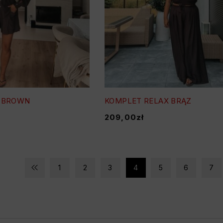
 BROWN
KOMPLET RELAX BRĄZ
209,00
zł
1
2
3
4
5
6
7