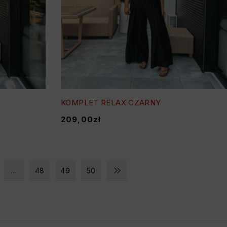
KOMPLET RELAX CZARNY
209,00
zł
…
48
49
50