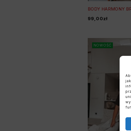
BODY HARMONY B
99,00
zł
NOWOŚĆ
Ab
ja
in
pr
un
wy
fu